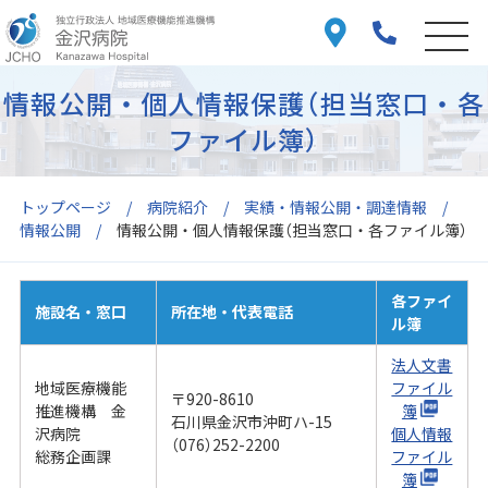
情報公開・個人情報保護（担当窓口・各
ファイル簿）
トップページ
病院紹介
実績・情報公開・調達情報
情報公開
情報公開・個人情報保護（担当窓口・各ファイル簿）
各ファイ
施設名・窓口
所在地・代表電話
ル簿
法人文書
地域医療機能
ファイル
〒920-8610
推進機構 金
簿
石川県金沢市沖町ハ-15
沢病院
個人情報
（076）252-2200
総務企画課
ファイル
簿